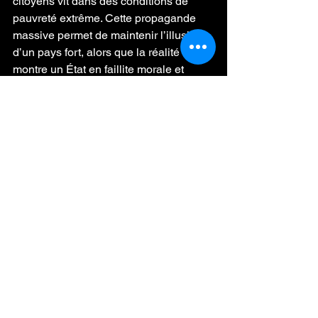
citoyens vit dans des conditions de 
pauvreté extrême. Cette propagande 
massive permet de maintenir l’illusion 
d’un pays fort, alors que la réalité 
montre un État en faillite morale et 
économique. 
Ce décalage entre 
l’image officielle et la vérité est au cœur 
du roman, qui démontre comment une 
nation entière peut devenir prisonnière 
de ses propres illusions.
Références du livre 
"Le Grand 
Mensonge"
 de 
Philippe Grangereau