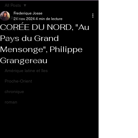
All Posts
Frederique Josse
All Posts
24 nov. 2024
4 min de lecture
CORÉE DU NORD, "Au
Europe
Pays du Grand
Afrique
Mensonge", Philippe
Asie
Grangereau
Amérique du nord
Amérique latine et îles
Proche-Orient
chronique
roman