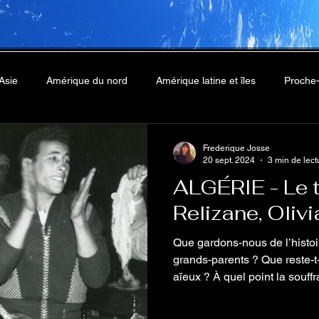
Asie
Amérique du nord
Amérique latine et îles
Proche-
Frederique Josse
20 sept. 2024
3 min de lect
ALGÉRIE - Le t
Relizane, Oliv
Que gardons-nous de l’histoi
grands-parents ? Que reste-t
aïeux ? À quel point la souff
elles durablement dans nos g
aléatoirement, à travers nos 