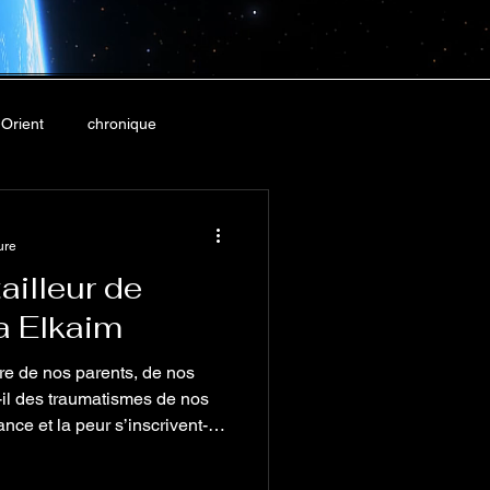
Orient
chronique
ure
ailleur de
ia Elkaim
re de nos parents, de nos
-il des traumatismes de nos
rance et la peur s’inscrivent-
ènes, pour ressurgir
choix, nos craintes, les