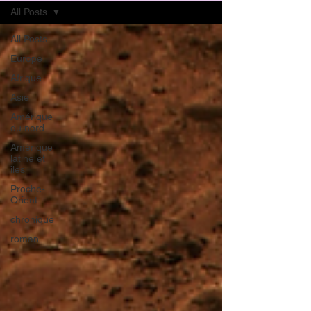
All Posts
All Posts
Europe
Afrique
Asie
Amérique
du nord
Amérique
latine et
îles
Proche-
Orient
chronique
roman