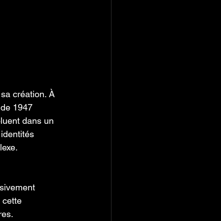
a création. À 
n de 1947 
oluent dans un 
identités 
exe. 
ssivement 
 cette 
res. 