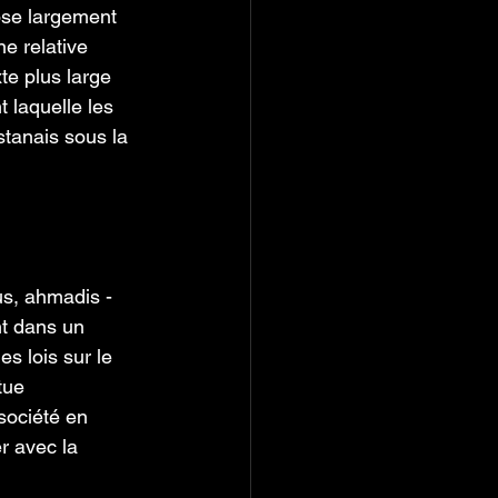
ose largement 
e relative 
te plus large 
 laquelle les 
stanais sous la 
us, ahmadis - 
t dans un 
s lois sur le 
tue 
société en 
r avec la 