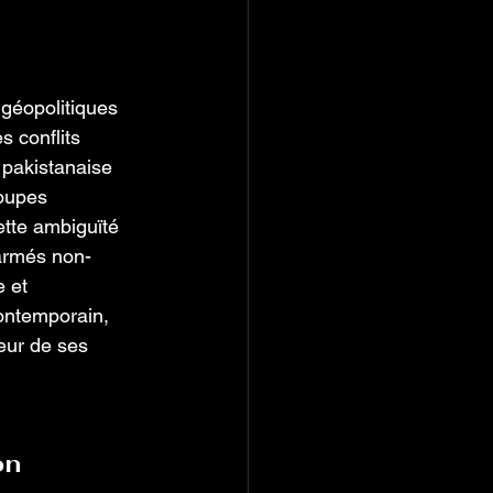
géopolitiques 
s conflits 
 pakistanaise 
roupes 
ette ambiguïté 
s armés non-
 et 
ontemporain, 
eur de ses 
n 