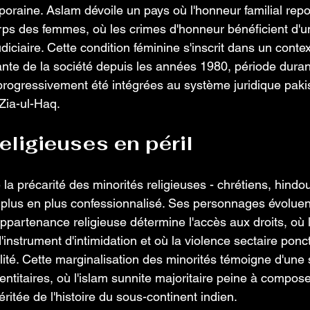
oraine. Aslam dévoile un pays où l'honneur familial rep
orps des femmes, où les crimes d'honneur bénéficient d'un
udiciaire. Cette condition féminine s'inscrit dans un contex
ante de la société depuis les années 1980, période durant
 progressivement été intégrées au système juridique paki
Zia-ul-Haq. 
eligieuses en péril 
la précarité des minorités religieuses - chrétiens, hindo
plus en plus confessionnalisé. Ses personnages évoluen
partenance religieuse détermine l'accès aux droits, où le
instrument d'intimidation et où la violence sectaire ponc
lité. Cette marginalisation des minorités témoigne d'une 
entitaires, où l'islam sunnite majoritaire peine à compose
éritée de l'histoire du sous-continent indien. 