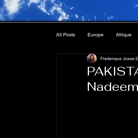
All Posts
Europe
Afrique
Frederique Josse
2
chronique
roman
PAKISTA
Nadeem