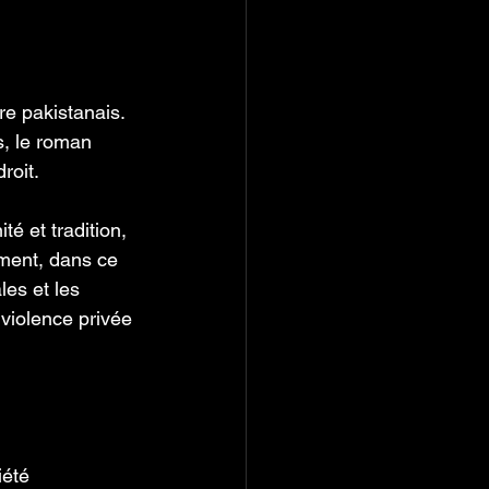
re pakistanais. 
s, le roman 
roit. 
té et tradition, 
ment, dans ce 
les et les 
violence privée 
iété 